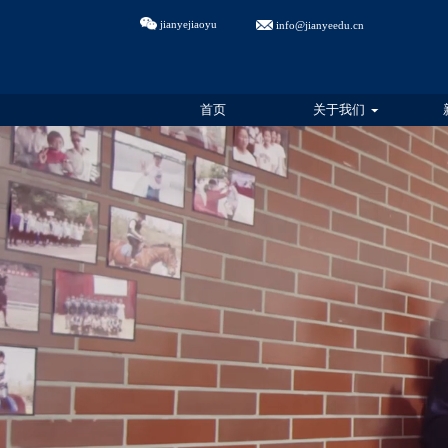
jianyejiaoyu
info@jianyeedu.cn
首页
关于我们